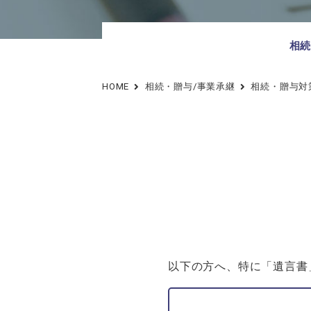
料金表
スタッフ教育
行政への提出書類作成支援
相続
アフターサポート
HOME
相続・贈与/事業承継
相続・贈与対
以下の方へ、特に「遺言書