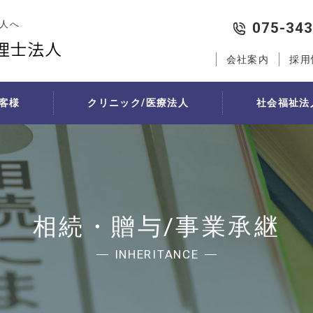
人へ
075-343
会社案内
採用
客様
クリニック/医療法人
社会福祉法
代行
社会福祉法人の新会計基準
医院経営サポート
相続・贈与対策
経営支援
創業
社会福祉法人の税務
医院継承
例
税務・会計サポート
遺言作成
将軍の日（中期経営計画策定支援
創業者向け中期経営計画策定
医院の現状分析
行（記帳代行）の流れ
節税とは
個人財産の現状分析
経営幹部育成支援「コンパスミー
創業支援制度の活用
承継者・承継方法の
行お見積り
節税対策
贈与税申告が必要な場合
会社設立
医院承継計画の策定
相続・贈与/事業承継
医療法人設立・分院設立
法人設立シミュレーション
個人診療所の承継の
人事・労務サポート
医療法人の承継の流
INHERITANCE
受付事務業務