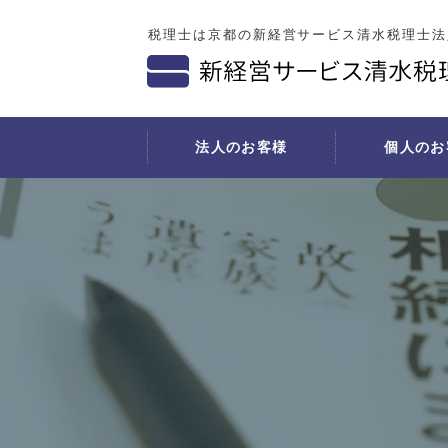
税理士は京都の新経営サービス清水税理士法
法人のお客様
個人のお
法人税の申告
個人の確定申告
開業支援サービス
社会福祉法人の会計と税務
相続税の申告
経理
決算対策
事業をされている方
開業の事前相談
所得税の準確定申告・相続税の申告
導入事
法人税の確定申告
月次巡回監査
診療圏調査と開業地選定
相続手続きの流れ
経理代
書面添付
料金表
医院建築に関する相談
書面添付
経理代
月次決算／四半期業績検討
不動産の賃貸収入がある方
医療機器導入に関する相談
お勧めしたい方
年末調整業務
医療費を多額に支払われた方
資金調達交渉のバックアップ
遺産分割
償却資産税申告業務
事業収支計画書の作成
相続手続きにおいて必要な準備書類
税務調査が来る
広告・広報活動への助言
財産の名義変更手続き
月次巡回監査
スタッフ募集・採用に関する助言
相続税等申告手続費用