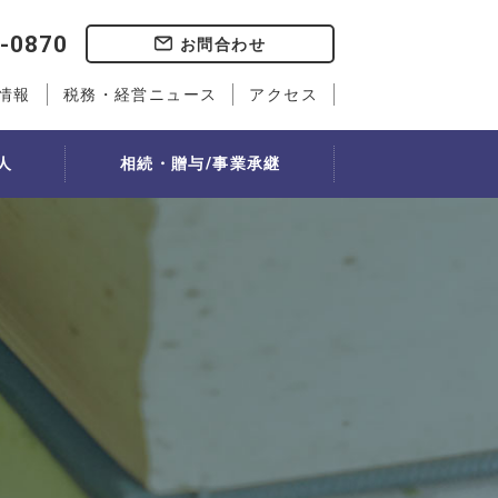
-0870
お問合わせ
情報
税務・経営ニュース
アクセス
人
相続・贈与/事業承継
事業承継
社会福祉法人経営実務検定講座
歯科会計サービス
人事書式ダウンロード
）
教室
事業承継計画
ティング」
選定
自社株評価・対策
従業員持ち株会制度
流れ
れ