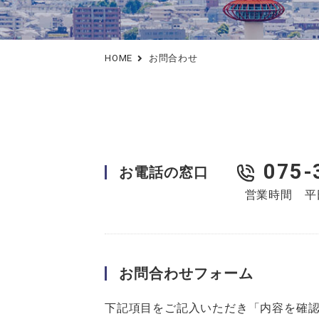
料金表
スタッフ教育
行政への提出書類作成支援
アフターサポート
HOME
お問合わせ
075-
お電話の窓口
営業時間 平日：
お問合わせフォーム
下記項目をご記入いただき「内容を確