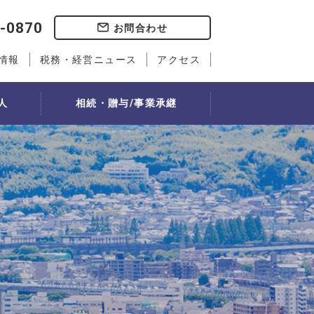
-0870
お問合わせ
情報
税務・経営ニュース
アクセス
人
相続・贈与/事業承継
事業承継
社会福祉法人経営実務検定講座
歯科会計サービス
人事書式ダウンロード
）
教室
事業承継計画
ティング」
選定
自社株評価・対策
従業員持ち株会制度
流れ
れ