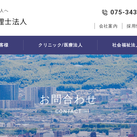
人へ
075-343
会社案内
採用
客様
クリニック/医療法人
社会福祉法
代行
社会福祉法人の新会計基準
医院経営サポート
相続・贈与対策
経営支援
創業
社会福祉法人の税務
医院継承
例
税務・会計サポート
遺言作成
将軍の日（中期経営計画策定支援
創業者向け中期経営計画策定
医院の現状分析
行（記帳代行）の流れ
節税とは
個人財産の現状分析
経営幹部育成支援「コンパスミー
創業支援制度の活用
承継者・承継方法の
行お見積り
節税対策
贈与税申告が必要な場合
会社設立
医院承継計画の策定
お問合わせ
医療法人設立・分院設立
法人設立シミュレーション
個人診療所の承継の
人事・労務サポート
医療法人の承継の流
CONTACT
受付事務業務