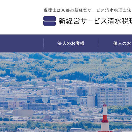
税理士は京都の新経営サービス清水税理士法
法人のお客様
個人のお
法人税の申告
個人の確定申告
開業支援サービス
社会福祉法人の会計と税務
相続税の申告
経理
決算対策
事業をされている方
開業の事前相談
所得税の準確定申告・相続税の申告
導入事
法人税の確定申告
月次巡回監査
診療圏調査と開業地選定
相続手続きの流れ
経理代
書面添付
料金表
医院建築に関する相談
書面添付
経理代
月次決算／四半期業績検討
不動産の賃貸収入がある方
医療機器導入に関する相談
お勧めしたい方
年末調整業務
医療費を多額に支払われた方
資金調達交渉のバックアップ
遺産分割
償却資産税申告業務
事業収支計画書の作成
相続手続きにおいて必要な準備書類
税務調査が来る
広告・広報活動への助言
財産の名義変更手続き
月次巡回監査
スタッフ募集・採用に関する助言
相続税等申告手続費用