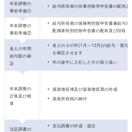
年末調整の
給与所得者の扶養控除等申告書の配布及
事前準備①
給与所得者の保険料控除申告書兼給与所
年末調整の
配偶者特別控除申告書の配布及び回収
事前準備②
各人のその年(1月～12月)の給与・賞与
各人の年間
を確定させます
給与額の確
年の途中に入社した方の取り扱い
定
年末調整の
源泉徴収簿及び源泉徴収票の作成
計算及び精
源泉所得税の納付
算
支払調書の作成・提出
法定調書の