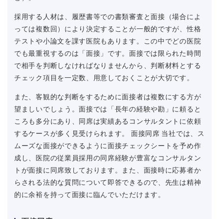
採用する人材は、履歴書等での書類審査と面接（場合によ
っては複数回）により決定することが一般的ですが、性格
テストや小論文を課す医院もあります。この中でどの医院
でも最重視するのは「面接」です。面接では限られた時間
で相手を判断しなければなりませんから、判断材料とする
チェック項目を一定数、用意しておくことが大切です。
また、客観的な判断をするために面接者は複数にする方が
望ましいでしょう。面接では「長年の経験や勘」に頼ると
ころも多分にあり、同席は実績あるコンサルタントに依頼
するケースが多く見受けられます。 面接同席 当社では、ス
ムーズな面接ができるように面接チェックシートを予め作
成し、医院の従業員採用の同席経験が豊富なコンサルタン
トが面接に同席致しております。また、面接時に応募者か
らされる法的な質問について即答できるので、先生は精神
的に余裕を持って面接に臨んでいただけます。