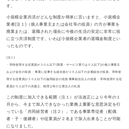
す。
小規模企業共済がどんな制度か簡単に言いますと、小規模企
業者(注１)（個人事業主または会社等の役員）の方が事業を
廃業または、退職された場合に今後の生活の安定に非常に役
に立つ共済制度です。いわば小規模企業者の退職金制度とい
ったものです。
(注１)
・常時使用する従業員が２０人以下(商業・サービス業では５人以下)の個人事業主
および会社の役員 ・事業に従事する組合員が２０人以下の企業組合の役員、常時使
用する従業員が２０人以下の協同組合の役員 農事組合法人の役員 ・常時使用する従
業員が５人以下の弁護士、税理士等の士業法人の社員
この制度に加入できる範囲（注１）が法改正により今年の１
月から、今まで加入できなかった業務上重要な意思決定を行
っている「共同経営者（注２）」である事業専従者（配偶
者・子・後継者）や従業員が２名まで加入出来ることが可能
になりました。