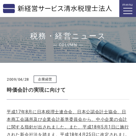
menu
税務・経営ニュース
COLUMN
2009/04/28
企業経営
時価会計の実現に向けて
平成17年8月に日本税理士連合会、日本公認会計士協会、日
本商工会議所及び企業会計基準委員会から、中小企業の会計
に関する指針が出されました。また、平成18年5月1日に施行
された新会社法を踏まえ、平成18年4月25日に改定されまし