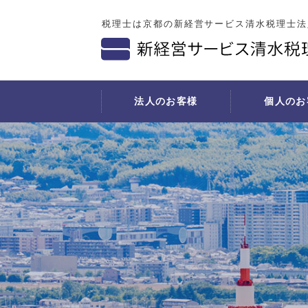
税理士は京都の新経営サービス清水税理士法
法人のお客様
個人のお
法人税の申告
個人の確定申告
開業支援サービス
社会福祉法人の会計と税務
相続税の申告
経理
決算対策
事業をされている方
開業の事前相談
所得税の準確定申告・相続税の申告
導入事
法人税の確定申告
月次巡回監査
診療圏調査と開業地選定
相続手続きの流れ
経理代
書面添付
料金表
医院建築に関する相談
書面添付
経理代
月次決算／四半期業績検討
不動産の賃貸収入がある方
医療機器導入に関する相談
お勧めしたい方
年末調整業務
医療費を多額に支払われた方
資金調達交渉のバックアップ
遺産分割
償却資産税申告業務
事業収支計画書の作成
相続手続きにおいて必要な準備書類
税務調査が来る
広告・広報活動への助言
財産の名義変更手続き
月次巡回監査
スタッフ募集・採用に関する助言
相続税等申告手続費用