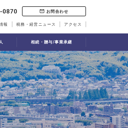
-0870
お問合わせ
情報
税務・経営ニュース
アクセス
人
相続・贈与/事業承継
事業承継
社会福祉法人経営実務検定講座
歯科会計サービス
人事書式ダウンロード
）
教室
事業承継計画
ティング」
選定
自社株評価・対策
従業員持ち株会制度
流れ
れ