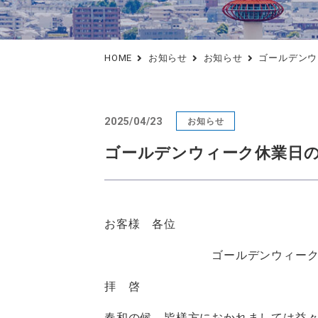
料金表
スタッフ教育
行政への提出書類作成支援
アフターサポート
HOME
お知らせ
お知らせ
ゴールデンウ
2025/04/23
お知らせ
ゴールデンウィーク休業日
お客様 各位
ゴールデンウィーク休業
拝 啓
春和の候、皆様方におかれましては益