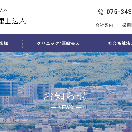
人へ
075-343
会社案内
採用
客様
クリニック/医療法人
社会福祉法
代行
社会福祉法人の新会計基準
医院経営サポート
相続・贈与対策
経営支援
創業
社会福祉法人の税務
医院継承
例
税務・会計サポート
遺言作成
将軍の日（中期経営計画策定支援
創業者向け中期経営計画策定
医院の現状分析
行（記帳代行）の流れ
節税とは
個人財産の現状分析
経営幹部育成支援「コンパスミー
創業支援制度の活用
承継者・承継方法の
行お見積り
節税対策
贈与税申告が必要な場合
会社設立
医院承継計画の策定
お知らせ
医療法人設立・分院設立
法人設立シミュレーション
個人診療所の承継の
人事・労務サポート
医療法人の承継の流
NEWS
受付事務業務