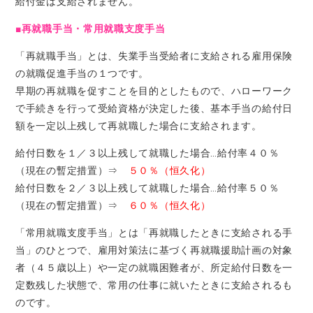
給付金は支給されません。
■再就職手当・常用就職支度手当
「再就職手当」とは、失業手当受給者に支給される雇用保険
の就職促進手当の１つです。
早期の再就職を促すことを目的としたもので、ハローワーク
で手続きを行って受給資格が決定した後、基本手当の給付日
額を一定以上残して再就職した場合に支給されます。
給付日数を１／３以上残して就職した場合…給付率４０％
（現在の暫定措置）⇒
５０％（恒久化）
給付日数を２／３以上残して就職した場合…給付率５０％
（現在の暫定措置）⇒
６０％（恒久化）
「常用就職支度手当」とは「再就職したときに支給される手
当」のひとつで、雇用対策法に基づく再就職援助計画の対象
者（４５歳以上）や一定の就職困難者が、所定給付日数を一
定数残した状態で、常用の仕事に就いたときに支給されるも
のです。