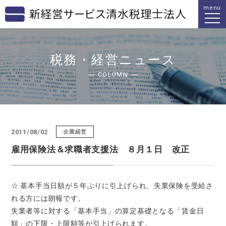
menu
税務・経営ニュース
COLUMN
2011/08/02
企業経営
雇用保険法＆求職者支援法 ８月１日 改正
☆ 基本手当日額が５年ぶりに引上げられ、失業保険を受給さ
れる方には朗報です。
失業者等に対する「基本手当」の算定基礎となる「賃金日
額」の下限・上限額等が引上げられます。