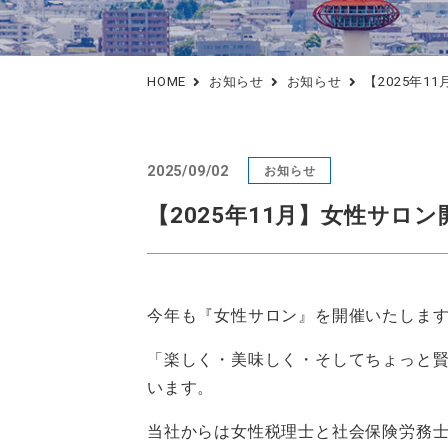
料金表
スタッフ教育
行政への提出書類作成支援
アフターサポート
HOME
お知らせ
お知らせ
【2025年
2025/09/02
お知らせ
【2025年11月】女性サロ
今年も『女性サロン』を開催いたしま
「楽しく・美味しく・そしてちょっと
います。
当社からは女性税理士と社会保険労務