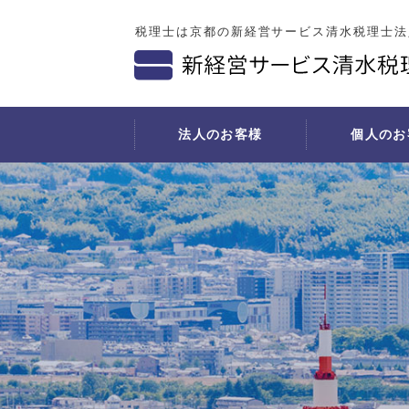
税理士は京都の新経営サービス清水税理士法
法人のお客様
個人のお
法人税の申告
個人の確定申告
開業支援サービス
社会福祉法人の会計と税務
相続税の申告
経理
決算対策
事業をされている方
開業の事前相談
所得税の準確定申告・相続税の申告
導入事
法人税の確定申告
月次巡回監査
診療圏調査と開業地選定
相続手続きの流れ
経理代
書面添付
料金表
医院建築に関する相談
書面添付
経理代
月次決算／四半期業績検討
不動産の賃貸収入がある方
医療機器導入に関する相談
お勧めしたい方
年末調整業務
医療費を多額に支払われた方
資金調達交渉のバックアップ
遺産分割
償却資産税申告業務
事業収支計画書の作成
相続手続きにおいて必要な準備書類
税務調査が来る
広告・広報活動への助言
財産の名義変更手続き
月次巡回監査
スタッフ募集・採用に関する助言
相続税等申告手続費用