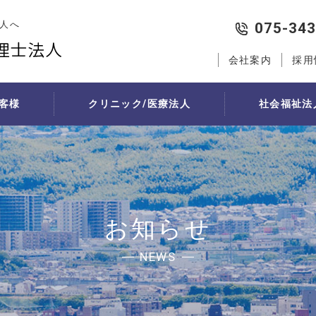
人へ
075-343
会社案内
採用
客様
クリニック/医療法人
社会福祉法
代行
社会福祉法人の新会計基準
医院経営サポート
相続・贈与対策
経営支援
創業
社会福祉法人の税務
医院継承
例
税務・会計サポート
遺言作成
将軍の日（中期経営計画策定支援
創業者向け中期経営計画策定
医院の現状分析
行（記帳代行）の流れ
節税とは
個人財産の現状分析
経営幹部育成支援「コンパスミー
創業支援制度の活用
承継者・承継方法の
行お見積り
節税対策
贈与税申告が必要な場合
会社設立
医院承継計画の策定
お知らせ
医療法人設立・分院設立
法人設立シミュレーション
個人診療所の承継の
人事・労務サポート
医療法人の承継の流
NEWS
受付事務業務